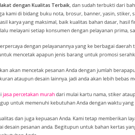
lakat
dengan Kualitas Terbaik
, dan sudah terbukti dari b
uga kami di bidang buku nota, brosur, banner, yasin, stike
hasil karya yang maksimal, baik kualitas bahan dasar, hasi
elalu melayani setiap konsumen dengan pelayanan prima, 
terpercaya dengan pelayanannya yang ke berbagai daerah t
tuk mencetak apapun jenis barang untuk promosi serahka
an akan mencetak pesanan Anda dengan jumlah berapapun.
kuran ataupun desain lainnya. jadi anda akan lebih bebas
ni
jasa percetakan murah
dari mulai kartu nama, stiker atau
ggup untuk memenuhi kebutuhan Anda dengan waktu yang t
alitas dan juga kepuasan Anda. Kami tetap memberikan l
ai desain pesanan anda. Begitupun untuk bahan kertas y