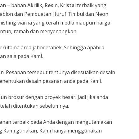
ahan – bahan
Akrilik, Resin, Kristal
terbaik yang
r, sablon dan Pembuatan Huruf Timbul dan Neon
l finishing warna yang cerah media maupun harga
santun, ramah dan menyenangkan.
erutama area jabodetabek. Sehingga apabila
n saja pada Kami.
 Pesanan tersebut tentunya disesuaikan desain
 menentukan desain pesanan anda pada Kami.
pun brosur dengan proyek besar. Jadi jika anda
elah ditentukan sebelumnya.
ayanan terbaik pada Anda dengan mengutamakan
ang Kami gunakan, Kami hanya menggunakan