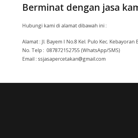
Berminat dengan jasa ka
Hubungi kami di alamat dibawah ini :
Alamat : Jl. Bayem I No.8 Kel. Pulo Kec. Kebayoran
No. Telp : 087872152755 (WhatsApp/SMS)
Email : ssjasapercetakan@gmail.com
SS PERCETAKAN
Spesialis jasa percetakan, brosur, stiker, kartu
nama, plakat, plat etchingan dll.