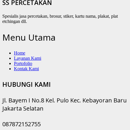
SS PERCETAKAN
Spesialis jasa percetakan, brosur, stiker, kartu nama, plakat, plat
etchingan dll.
Menu Utama
Home
Layanan Kami
Portofolio
Kontak Kami
HUBUNGI KAMI
Jl. Bayem I No.8 Kel. Pulo Kec. Kebayoran Baru
Jakarta Selatan
087872152755