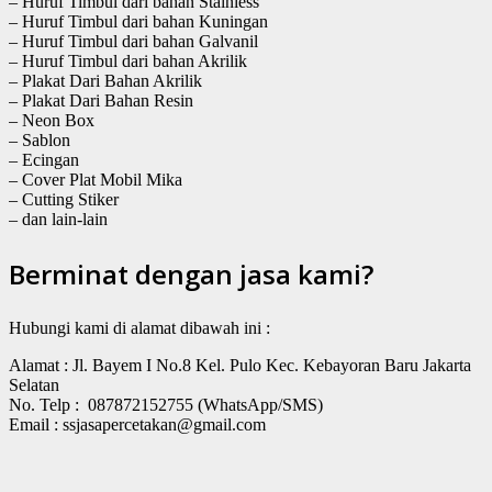
– Huruf Timbul dari bahan Stainless
– Huruf Timbul dari bahan Kuningan
– Huruf Timbul dari bahan Galvanil
– Huruf Timbul dari bahan Akrilik
– Plakat Dari Bahan Akrilik
– Plakat Dari Bahan Resin
– Neon Box
– Sablon
– Ecingan
– Cover Plat Mobil Mika
– Cutting Stiker
– dan lain-lain
Berminat dengan jasa kami?
Hubungi kami di alamat dibawah ini :
Alamat : Jl. Bayem I No.8 Kel. Pulo Kec. Kebayoran Baru Jakarta
Selatan
No. Telp : 087872152755 (WhatsApp/SMS)
Email : ssjasapercetakan@gmail.com