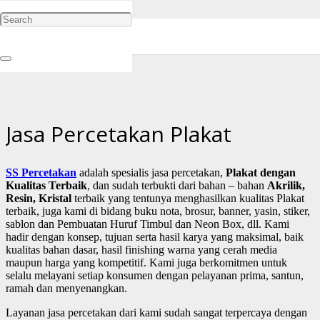
Jasa Percetakan Plakat
sspercetakan.com
Jasa Percetakan Plakat
SS Percetakan
adalah spesialis jasa percetakan,
Plakat
dengan
Kualitas Terbaik
, dan sudah terbukti dari bahan – bahan
Akrilik,
Resin, Kristal
terbaik yang tentunya menghasilkan kualitas Plakat
terbaik, juga kami di bidang buku nota, brosur, banner, yasin, stiker,
sablon dan Pembuatan Huruf Timbul dan Neon Box, dll. Kami
hadir dengan konsep, tujuan serta hasil karya yang maksimal, baik
kualitas bahan dasar, hasil finishing warna yang cerah media
maupun harga yang kompetitif. Kami juga berkomitmen untuk
selalu melayani setiap konsumen dengan pelayanan prima, santun,
ramah dan menyenangkan.
Layanan jasa percetakan dari kami sudah sangat terpercaya dengan