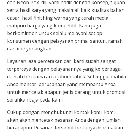
dan Neon Box, dll. Kami hadir dengan konsep, tujuan
serta hasil karya yang maksimal, baik kualitas bahan
dasar, hasil finishing warna yang cerah media
maupun harga yang kompetitif. Kami juga
berkomitmen untuk selalu melayani setiap
konsumen dengan pelayanan prima, santun, ramah
dan menyenangkan.
Layanan jasa percetakan dari kami sudah sangat
terpercaya dengan pelayanannya yang ke berbagai
daerah terutama area jabodetabek. Sehingga apabila
Anda mencari perusahaan yang membantu Anda
untuk mencetak apapun jenis barang untuk promosi
serahkan saja pada Kami.
Cukup dengan menghubungi kontak kami, kami
akan akan mencetak pesanan Anda dengan jumlah
berapapun. Pesanan tersebut tentunya disesuaikan