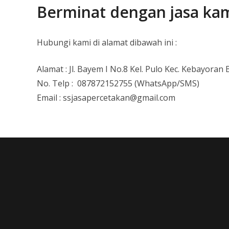
Berminat dengan jasa ka
Hubungi kami di alamat dibawah ini :
Alamat : Jl. Bayem I No.8 Kel. Pulo Kec. Kebayoran
No. Telp : 087872152755 (WhatsApp/SMS)
Email : ssjasapercetakan@gmail.com
SS PERCETAKAN
Spesialis jasa percetakan, brosur, stiker, kartu
nama, plakat, plat etchingan dll.