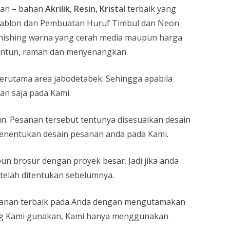
ahan – bahan
Akrilik, Resin, Kristal
terbaik yang
r, sablon dan Pembuatan Huruf Timbul dan Neon
l finishing warna yang cerah media maupun harga
santun, ramah dan menyenangkan.
erutama area jabodetabek. Sehingga apabila
n saja pada Kami.
 Pesanan tersebut tentunya disesuaikan desain
 menentukan desain pesanan anda pada Kami.
pun brosur dengan proyek besar. Jadi jika anda
elah ditentukan sebelumnya.
ayanan terbaik pada Anda dengan mengutamakan
ang Kami gunakan, Kami hanya menggunakan