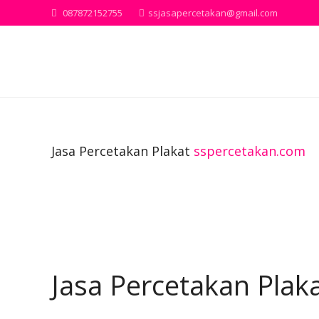
087872152755
ssjasapercetakan@gmail.com
Jasa Percetakan Plakat
sspercetakan.com
Jasa Percetakan Plak