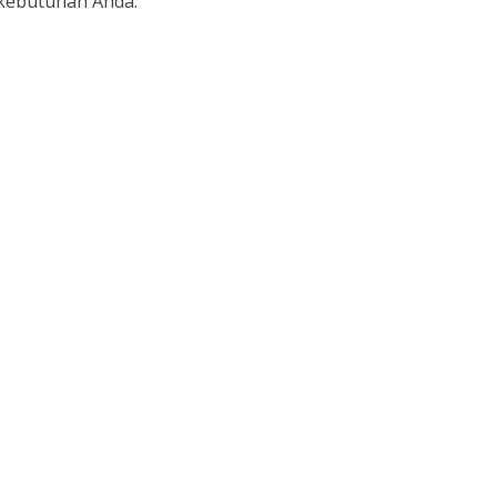
 kebutuhan Anda.