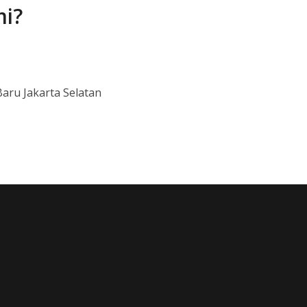
mi?
 Baru Jakarta Selatan
Menu Utama
Home
Layanan Kami