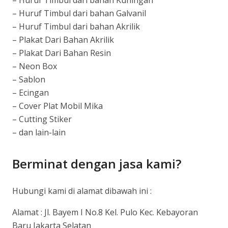
– Huruf Timbul dari bahan Galvanil
– Huruf Timbul dari bahan Akrilik
– Plakat Dari Bahan Akrilik
– Plakat Dari Bahan Resin
– Neon Box
– Sablon
– Ecingan
– Cover Plat Mobil Mika
– Cutting Stiker
– dan lain-lain
Berminat dengan jasa kami?
Hubungi kami di alamat dibawah ini :
Alamat : Jl. Bayem I No.8 Kel. Pulo Kec. Kebayoran
Baru Jakarta Selatan