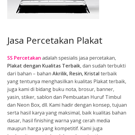
Jasa Percetakan Plakat
SS Percetakan
adalah spesialis jasa percetakan,
Plakat
dengan Kualitas Terbaik
, dan sudah terbukti
dari bahan – bahan
Akrilik, Resin, Kristal
terbaik
yang tentunya menghasilkan kualitas Plakat terbaik,
juga kami di bidang buku nota, brosur, banner,
yasin, stiker, sablon dan Pembuatan Huruf Timbul
dan Neon Box, dll. Kami hadir dengan konsep, tujuan
serta hasil karya yang maksimal, baik kualitas bahan
dasar, hasil finishing warna yang cerah media
maupun harga yang kompetitif. Kami juga