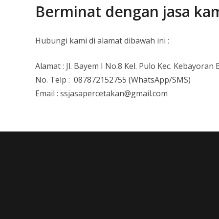
Berminat dengan jasa ka
Hubungi kami di alamat dibawah ini :
Alamat : Jl. Bayem I No.8 Kel. Pulo Kec. Kebayoran
No. Telp : 087872152755 (WhatsApp/SMS)
Email : ssjasapercetakan@gmail.com
SS PERCETAKAN
Spesialis jasa percetakan, brosur, stiker, kartu
nama, plakat, plat etchingan dll.