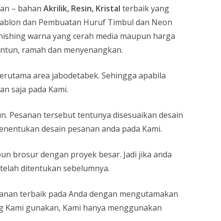
ahan – bahan
Akrilik, Resin, Kristal
terbaik yang
r, sablon dan Pembuatan Huruf Timbul dan Neon
l finishing warna yang cerah media maupun harga
santun, ramah dan menyenangkan.
erutama area jabodetabek. Sehingga apabila
n saja pada Kami.
 Pesanan tersebut tentunya disesuaikan desain
 menentukan desain pesanan anda pada Kami.
pun brosur dengan proyek besar. Jadi jika anda
elah ditentukan sebelumnya.
ayanan terbaik pada Anda dengan mengutamakan
ang Kami gunakan, Kami hanya menggunakan