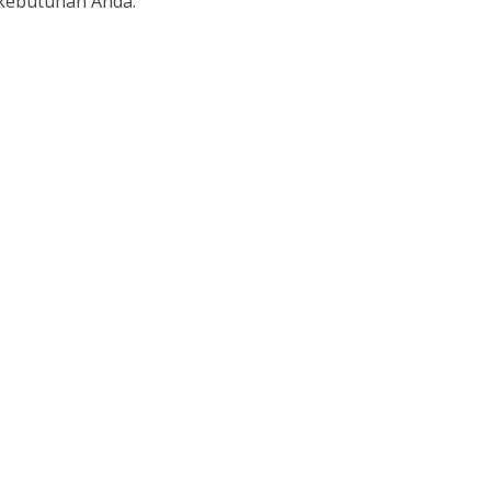
 kebutuhan Anda.