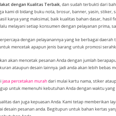
lakat
dengan Kualitas Terbaik
, dan sudah terbukti dari b
uga kami di bidang buku nota, brosur, banner, yasin, stike
hasil karya yang maksimal, baik kualitas bahan dasar, hasi
elalu melayani setiap konsumen dengan pelayanan prima, 
terpercaya dengan pelayanannya yang ke berbagai daerah t
tuk mencetak apapun jenis barang untuk promosi serahka
an akan mencetak pesanan Anda dengan jumlah berapapun.
kuran ataupun desain lainnya. jadi anda akan lebih bebas
ni
jasa percetakan murah
dari mulai kartu nama, stiker atau
ggup untuk memenuhi kebutuhan Anda dengan waktu yang t
alitas dan juga kepuasan Anda. Kami tetap memberikan l
ai desain pesanan anda. Begitupun untuk bahan kertas y