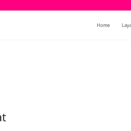
Home
Lay
at