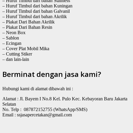
– Huruf Timbul dari bahan Stainless
– Huruf Timbul dari bahan Kuningan
– Huruf Timbul dari bahan Galvanil
– Huruf Timbul dari bahan Akrilik
– Plakat Dari Bahan Akrilik
– Plakat Dari Bahan Resin
– Neon Box
– Sablon
– Ecingan
– Cover Plat Mobil Mika
– Cutting Stiker
– dan lain-lain
Berminat dengan jasa kami?
Hubungi kami di alamat dibawah ini :
Alamat : Jl. Bayem I No.8 Kel. Pulo Kec. Kebayoran Baru Jakarta
Selatan
No. Telp : 087872152755 (WhatsApp/SMS)
Email : ssjasapercetakan@gmail.com