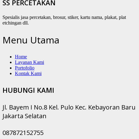
SS PERCETAKAN
Spesialis jasa percetakan, brosur, stiker, kartu nama, plakat, plat
etchingan dll.
Menu Utama
Home
Layanan Kami
Portofolio
Kontak Kami
HUBUNGI KAMI
Jl. Bayem I No.8 Kel. Pulo Kec. Kebayoran Baru
Jakarta Selatan
087872152755