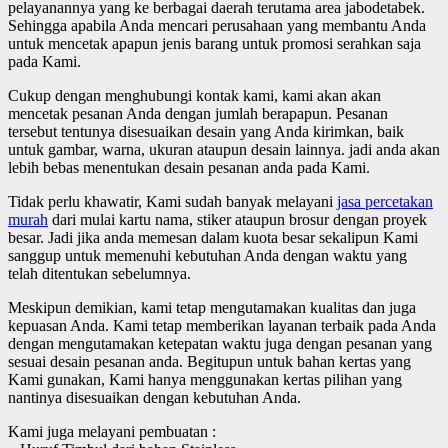
pelayanannya yang ke berbagai daerah terutama area jabodetabek.
Sehingga apabila Anda mencari perusahaan yang membantu Anda
untuk mencetak apapun jenis barang untuk promosi serahkan saja
pada Kami.
Cukup dengan menghubungi kontak kami, kami akan akan
mencetak pesanan Anda dengan jumlah berapapun. Pesanan
tersebut tentunya disesuaikan desain yang Anda kirimkan, baik
untuk gambar, warna, ukuran ataupun desain lainnya. jadi anda akan
lebih bebas menentukan desain pesanan anda pada Kami.
Tidak perlu khawatir, Kami sudah banyak melayani
jasa percetakan
murah
dari mulai kartu nama, stiker ataupun brosur dengan proyek
besar. Jadi jika anda memesan dalam kuota besar sekalipun Kami
sanggup untuk memenuhi kebutuhan Anda dengan waktu yang
telah ditentukan sebelumnya.
Meskipun demikian, kami tetap mengutamakan kualitas dan juga
kepuasan Anda. Kami tetap memberikan layanan terbaik pada Anda
dengan mengutamakan ketepatan waktu juga dengan pesanan yang
sesuai desain pesanan anda. Begitupun untuk bahan kertas yang
Kami gunakan, Kami hanya menggunakan kertas pilihan yang
nantinya disesuaikan dengan kebutuhan Anda.
Kami juga melayani pembuatan :