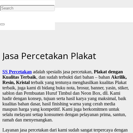
Jasa Percetakan Plakat
sspercetakan.com
Jasa Percetakan Plakat
SS Percetakan
adalah spesialis jasa percetakan,
Plakat
dengan
Kualitas Terbaik
, dan sudah terbukti dari bahan – bahan
Akrilik,
Resin, Kristal
terbaik yang tentunya menghasilkan kualitas Plakat
terbaik, juga kami di bidang buku nota, brosur, banner, yasin, stiker,
sablon dan Pembuatan Huruf Timbul dan Neon Box, dll. Kami
hadir dengan konsep, tujuan serta hasil karya yang maksimal, baik
kualitas bahan dasar, hasil finishing warna yang cerah media
maupun harga yang kompetitif. Kami juga berkomitmen untuk
selalu melayani setiap konsumen dengan pelayanan prima, santun,
ramah dan menyenangkan.
Layanan jasa percetakan dari kami sudah sangat terpercaya dengan