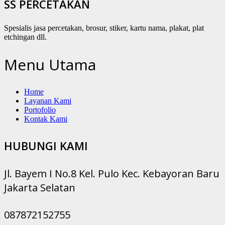
SS PERCETAKAN
Spesialis jasa percetakan, brosur, stiker, kartu nama, plakat, plat
etchingan dll.
Menu Utama
Home
Layanan Kami
Portofolio
Kontak Kami
HUBUNGI KAMI
Jl. Bayem I No.8 Kel. Pulo Kec. Kebayoran Baru
Jakarta Selatan
087872152755