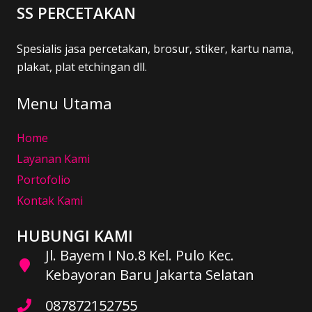
SS PERCETAKAN
Spesialis jasa percetakan, brosur, stiker, kartu nama,
plakat, plat etchingan dll.
Menu Utama
Home
Layanan Kami
Portofolio
Kontak Kami
HUBUNGI KAMI
Jl. Bayem I No.8 Kel. Pulo Kec.
Kebayoran Baru Jakarta Selatan
087872152755