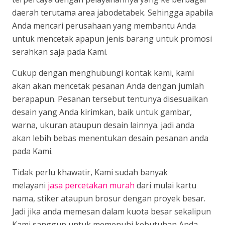
daerah terutama area jabodetabek. Sehingga apabila
Anda mencari perusahaan yang membantu Anda
untuk mencetak apapun jenis barang untuk promosi
serahkan saja pada Kami.
Cukup dengan menghubungi kontak kami, kami
akan akan mencetak pesanan Anda dengan jumlah
berapapun. Pesanan tersebut tentunya disesuaikan
desain yang Anda kirimkan, baik untuk gambar,
warna, ukuran ataupun desain lainnya. jadi anda
akan lebih bebas menentukan desain pesanan anda
pada Kami.
Tidak perlu khawatir, Kami sudah banyak
melayani
jasa percetakan murah
dari mulai kartu
nama, stiker ataupun brosur dengan proyek besar.
Jadi jika anda memesan dalam kuota besar sekalipun
Kami sanggup untuk memenuhi kebutuhan Anda