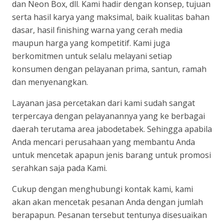
dan Neon Box, dll. Kami hadir dengan konsep, tujuan
serta hasil karya yang maksimal, baik kualitas bahan
dasar, hasil finishing warna yang cerah media
maupun harga yang kompetitif. Kami juga
berkomitmen untuk selalu melayani setiap
konsumen dengan pelayanan prima, santun, ramah
dan menyenangkan.
Layanan jasa percetakan dari kami sudah sangat
terpercaya dengan pelayanannya yang ke berbagai
daerah terutama area jabodetabek. Sehingga apabila
Anda mencari perusahaan yang membantu Anda
untuk mencetak apapun jenis barang untuk promosi
serahkan saja pada Kami.
Cukup dengan menghubungi kontak kami, kami
akan akan mencetak pesanan Anda dengan jumlah
berapapun. Pesanan tersebut tentunya disesuaikan