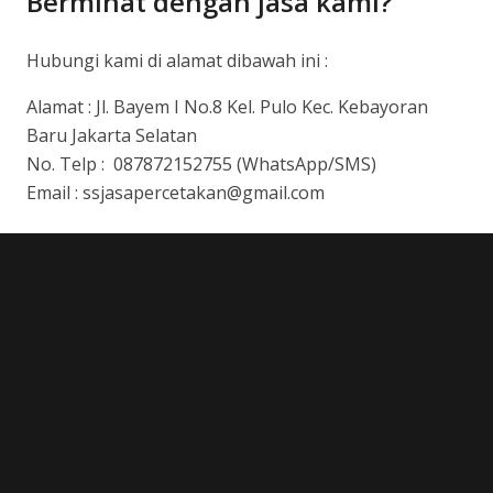
Berminat dengan jasa kami?
Hubungi kami di alamat dibawah ini :
Alamat : Jl. Bayem I No.8 Kel. Pulo Kec. Kebayoran
Baru Jakarta Selatan
No. Telp : 087872152755 (WhatsApp/SMS)
Email : ssjasapercetakan@gmail.com
SS PERCETAKAN
Spesialis jasa percetakan, brosur, stiker, kartu nama,
plakat, plat etchingan dll.
Menu Utama
Home