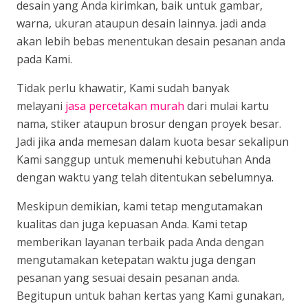
desain yang Anda kirimkan, baik untuk gambar,
warna, ukuran ataupun desain lainnya. jadi anda
akan lebih bebas menentukan desain pesanan anda
pada Kami.
Tidak perlu khawatir, Kami sudah banyak
melayani
jasa percetakan murah
dari mulai kartu
nama, stiker ataupun brosur dengan proyek besar.
Jadi jika anda memesan dalam kuota besar sekalipun
Kami sanggup untuk memenuhi kebutuhan Anda
dengan waktu yang telah ditentukan sebelumnya.
Meskipun demikian, kami tetap mengutamakan
kualitas dan juga kepuasan Anda. Kami tetap
memberikan layanan terbaik pada Anda dengan
mengutamakan ketepatan waktu juga dengan
pesanan yang sesuai desain pesanan anda.
Begitupun untuk bahan kertas yang Kami gunakan,