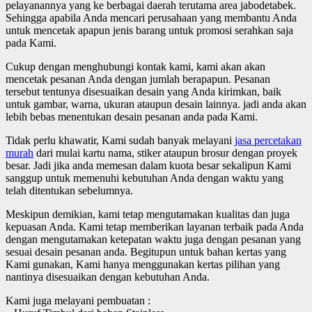
pelayanannya yang ke berbagai daerah terutama area jabodetabek.
Sehingga apabila Anda mencari perusahaan yang membantu Anda
untuk mencetak apapun jenis barang untuk promosi serahkan saja
pada Kami.
Cukup dengan menghubungi kontak kami, kami akan akan
mencetak pesanan Anda dengan jumlah berapapun. Pesanan
tersebut tentunya disesuaikan desain yang Anda kirimkan, baik
untuk gambar, warna, ukuran ataupun desain lainnya. jadi anda akan
lebih bebas menentukan desain pesanan anda pada Kami.
Tidak perlu khawatir, Kami sudah banyak melayani
jasa percetakan
murah
dari mulai kartu nama, stiker ataupun brosur dengan proyek
besar. Jadi jika anda memesan dalam kuota besar sekalipun Kami
sanggup untuk memenuhi kebutuhan Anda dengan waktu yang
telah ditentukan sebelumnya.
Meskipun demikian, kami tetap mengutamakan kualitas dan juga
kepuasan Anda. Kami tetap memberikan layanan terbaik pada Anda
dengan mengutamakan ketepatan waktu juga dengan pesanan yang
sesuai desain pesanan anda. Begitupun untuk bahan kertas yang
Kami gunakan, Kami hanya menggunakan kertas pilihan yang
nantinya disesuaikan dengan kebutuhan Anda.
Kami juga melayani pembuatan :