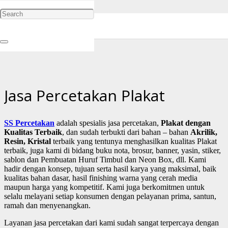
Jasa Percetakan Plakat
sspercetakan.com
Jasa Percetakan Plakat
SS Percetakan
adalah spesialis jasa percetakan,
Plakat
dengan
Kualitas Terbaik
, dan sudah terbukti dari bahan – bahan
Akrilik,
Resin, Kristal
terbaik yang tentunya menghasilkan kualitas Plakat
terbaik, juga kami di bidang buku nota, brosur, banner, yasin, stiker,
sablon dan Pembuatan Huruf Timbul dan Neon Box, dll. Kami
hadir dengan konsep, tujuan serta hasil karya yang maksimal, baik
kualitas bahan dasar, hasil finishing warna yang cerah media
maupun harga yang kompetitif. Kami juga berkomitmen untuk
selalu melayani setiap konsumen dengan pelayanan prima, santun,
ramah dan menyenangkan.
Layanan jasa percetakan dari kami sudah sangat terpercaya dengan