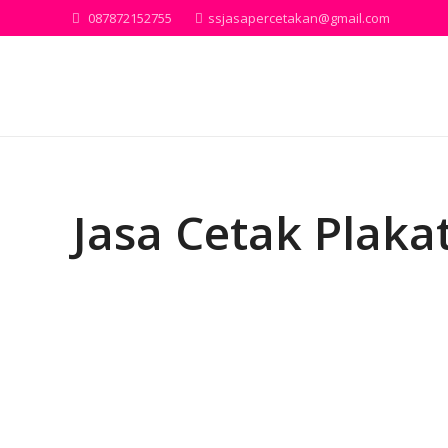
087872152755
ssjasapercetakan@gmail.com
Jasa Cetak Plaka