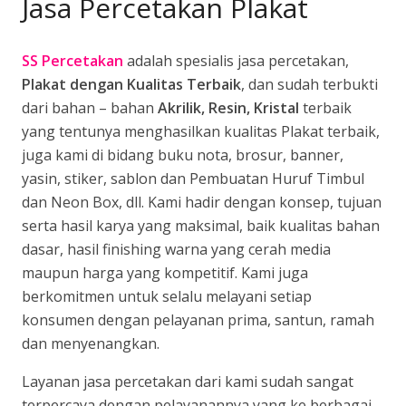
Jasa Percetakan Plakat
SS Percetakan
adalah spesialis jasa percetakan,
Plakat
dengan Kualitas Terbaik
, dan sudah terbukti
dari bahan – bahan
Akrilik, Resin, Kristal
terbaik
yang tentunya menghasilkan kualitas Plakat terbaik,
juga kami di bidang buku nota, brosur, banner,
yasin, stiker, sablon dan Pembuatan Huruf Timbul
dan Neon Box, dll. Kami hadir dengan konsep, tujuan
serta hasil karya yang maksimal, baik kualitas bahan
dasar, hasil finishing warna yang cerah media
maupun harga yang kompetitif. Kami juga
berkomitmen untuk selalu melayani setiap
konsumen dengan pelayanan prima, santun, ramah
dan menyenangkan.
Layanan jasa percetakan dari kami sudah sangat
terpercaya dengan pelayanannya yang ke berbagai