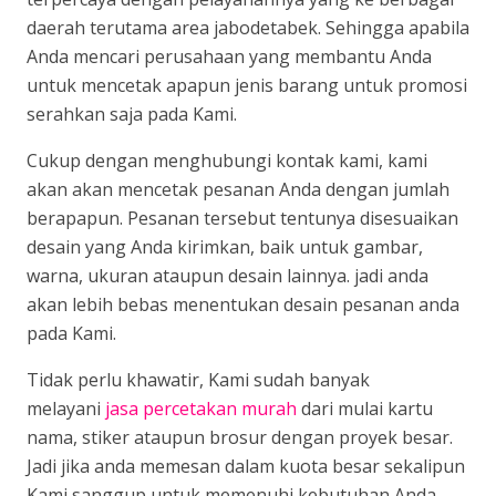
daerah terutama area jabodetabek. Sehingga apabila
Anda mencari perusahaan yang membantu Anda
untuk mencetak apapun jenis barang untuk promosi
serahkan saja pada Kami.
Cukup dengan menghubungi kontak kami, kami
akan akan mencetak pesanan Anda dengan jumlah
berapapun. Pesanan tersebut tentunya disesuaikan
desain yang Anda kirimkan, baik untuk gambar,
warna, ukuran ataupun desain lainnya. jadi anda
akan lebih bebas menentukan desain pesanan anda
pada Kami.
Tidak perlu khawatir, Kami sudah banyak
melayani
jasa percetakan murah
dari mulai kartu
nama, stiker ataupun brosur dengan proyek besar.
Jadi jika anda memesan dalam kuota besar sekalipun
Kami sanggup untuk memenuhi kebutuhan Anda