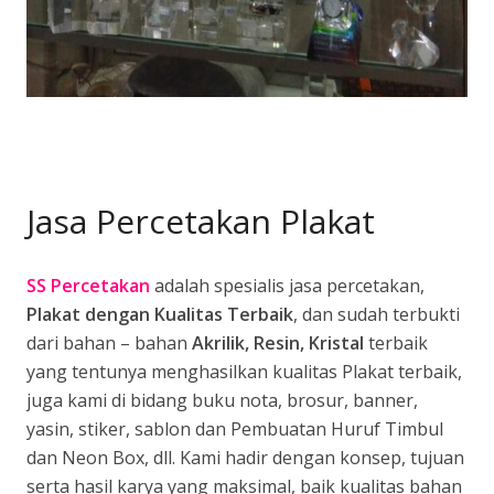
Jasa Percetakan Plakat
SS Percetakan
adalah spesialis jasa percetakan,
Plakat
dengan Kualitas Terbaik
, dan sudah terbukti
dari bahan – bahan
Akrilik, Resin, Kristal
terbaik
yang tentunya menghasilkan kualitas Plakat terbaik,
juga kami di bidang buku nota, brosur, banner,
yasin, stiker, sablon dan Pembuatan Huruf Timbul
dan Neon Box, dll. Kami hadir dengan konsep, tujuan
serta hasil karya yang maksimal, baik kualitas bahan