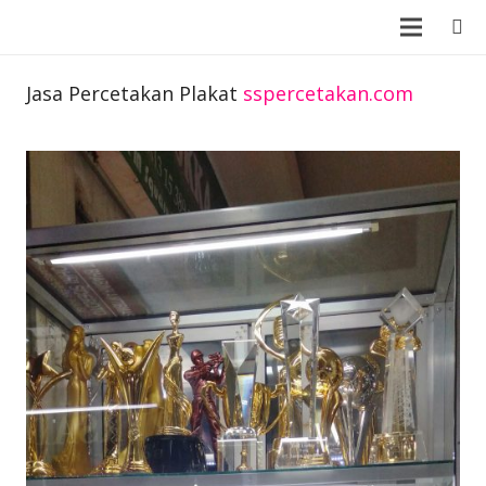
Jasa Percetakan Plakat
sspercetakan.com