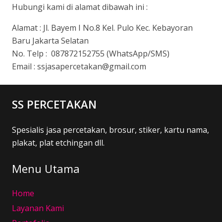
Hubungi kami di alamat dibawah ini :
Alamat : Jl. Bayem I No.8 Kel. Pulo Kec. Kebayoran
Baru Jakarta Selatan
No. Telp : 087872152755 (WhatsApp/SMS)
Email : ssjasapercetakan@gmail.com
SS PERCETAKAN
Spesialis jasa percetakan, brosur, stiker, kartu nama,
plakat, plat etchingan dll.
Menu Utama
Home
Layanan Kami