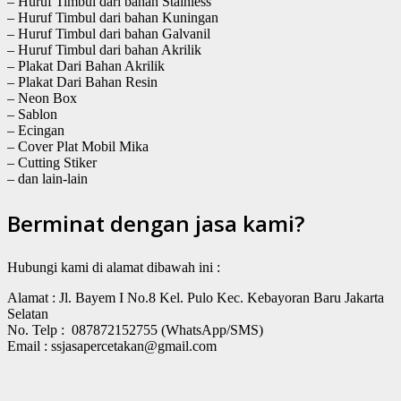
– Huruf Timbul dari bahan Stainless
– Huruf Timbul dari bahan Kuningan
– Huruf Timbul dari bahan Galvanil
– Huruf Timbul dari bahan Akrilik
– Plakat Dari Bahan Akrilik
– Plakat Dari Bahan Resin
– Neon Box
– Sablon
– Ecingan
– Cover Plat Mobil Mika
– Cutting Stiker
– dan lain-lain
Berminat dengan jasa kami?
Hubungi kami di alamat dibawah ini :
Alamat : Jl. Bayem I No.8 Kel. Pulo Kec. Kebayoran Baru Jakarta
Selatan
No. Telp : 087872152755 (WhatsApp/SMS)
Email : ssjasapercetakan@gmail.com