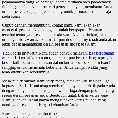
pelayanannya yang ke berbagai daerah terutama area jabodetabek.
Sehingga apabila Anda mencari perusahaan yang membantu Anda
untuk mencetak apapun jenis barang untuk promosi serahkan saja
pada Kami.
Cukup dengan menghubungi kontak kami, kami akan akan
mencetak pesanan Anda dengan jumlah berapapun. Pesanan
tersebut tentunya disesuaikan desain yang Anda kirimkan, baik
untuk gambar, warna, ukuran ataupun desain lainnya. jadi anda akan
lebih bebas menentukan desain pesanan anda pada Kami.
Tidak perlu khawatir, Kami sudah banyak melayani
jasa percetakan
murah
dari mulai kartu nama, stiker ataupun brosur dengan proyek
besar. Jadi jika anda memesan dalam kuota besar sekalipun Kami
sanggup untuk memenuhi kebutuhan Anda dengan waktu yang
telah ditentukan sebelumnya.
Meskipun demikian, kami tetap mengutamakan kualitas dan juga
kepuasan Anda. Kami tetap memberikan layanan terbaik pada Anda
dengan mengutamakan ketepatan waktu juga dengan pesanan yang
sesuai desain pesanan anda. Begitupun untuk bahan kertas yang
Kami gunakan, Kami hanya menggunakan kertas pilihan yang
nantinya disesuaikan dengan kebutuhan Anda.
Kami juga melayani pembuatan :