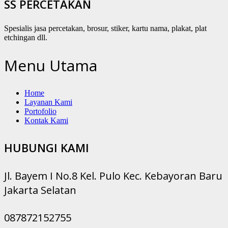
SS PERCETAKAN
Spesialis jasa percetakan, brosur, stiker, kartu nama, plakat, plat
etchingan dll.
Menu Utama
Home
Layanan Kami
Portofolio
Kontak Kami
HUBUNGI KAMI
Jl. Bayem I No.8 Kel. Pulo Kec. Kebayoran Baru
Jakarta Selatan
087872152755