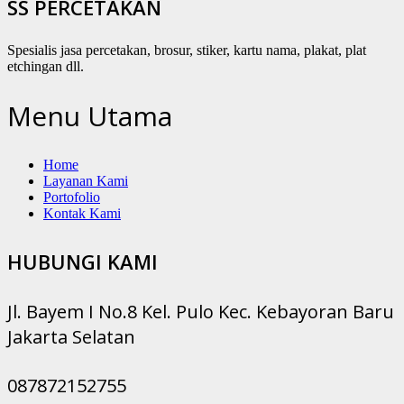
SS PERCETAKAN
Spesialis jasa percetakan, brosur, stiker, kartu nama, plakat, plat
etchingan dll.
Menu Utama
Home
Layanan Kami
Portofolio
Kontak Kami
HUBUNGI KAMI
Jl. Bayem I No.8 Kel. Pulo Kec. Kebayoran Baru
Jakarta Selatan
087872152755