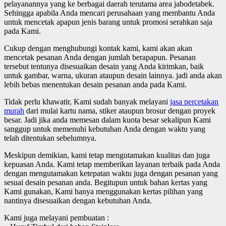
pelayanannya yang ke berbagai daerah terutama area jabodetabek.
Sehingga apabila Anda mencari perusahaan yang membantu Anda
untuk mencetak apapun jenis barang untuk promosi serahkan saja
pada Kami.
Cukup dengan menghubungi kontak kami, kami akan akan
mencetak pesanan Anda dengan jumlah berapapun. Pesanan
tersebut tentunya disesuaikan desain yang Anda kirimkan, baik
untuk gambar, warna, ukuran ataupun desain lainnya. jadi anda akan
lebih bebas menentukan desain pesanan anda pada Kami.
Tidak perlu khawatir, Kami sudah banyak melayani
jasa percetakan
murah
dari mulai kartu nama, stiker ataupun brosur dengan proyek
besar. Jadi jika anda memesan dalam kuota besar sekalipun Kami
sanggup untuk memenuhi kebutuhan Anda dengan waktu yang
telah ditentukan sebelumnya.
Meskipun demikian, kami tetap mengutamakan kualitas dan juga
kepuasan Anda. Kami tetap memberikan layanan terbaik pada Anda
dengan mengutamakan ketepatan waktu juga dengan pesanan yang
sesuai desain pesanan anda. Begitupun untuk bahan kertas yang
Kami gunakan, Kami hanya menggunakan kertas pilihan yang
nantinya disesuaikan dengan kebutuhan Anda.
Kami juga melayani pembuatan :