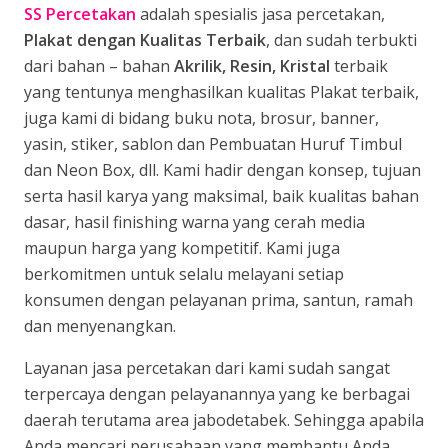
SS Percetakan
adalah spesialis jasa percetakan,
Plakat
dengan Kualitas Terbaik
, dan sudah terbukti
dari bahan – bahan
Akrilik, Resin, Kristal
terbaik
yang tentunya menghasilkan kualitas Plakat terbaik,
juga kami di bidang buku nota, brosur, banner,
yasin, stiker, sablon dan Pembuatan Huruf Timbul
dan Neon Box, dll. Kami hadir dengan konsep, tujuan
serta hasil karya yang maksimal, baik kualitas bahan
dasar, hasil finishing warna yang cerah media
maupun harga yang kompetitif. Kami juga
berkomitmen untuk selalu melayani setiap
konsumen dengan pelayanan prima, santun, ramah
dan menyenangkan.
Layanan jasa percetakan dari kami sudah sangat
terpercaya dengan pelayanannya yang ke berbagai
daerah terutama area jabodetabek. Sehingga apabila
Anda mencari perusahaan yang membantu Anda