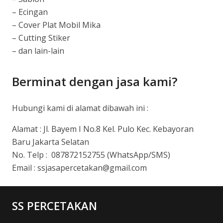
– Ecingan
– Cover Plat Mobil Mika
– Cutting Stiker
– dan lain-lain
Berminat dengan jasa kami?
Hubungi kami di alamat dibawah ini :
Alamat : Jl. Bayem I No.8 Kel. Pulo Kec. Kebayoran
Baru Jakarta Selatan
No. Telp : 087872152755 (WhatsApp/SMS)
Email : ssjasapercetakan@gmail.com
SS PERCETAKAN