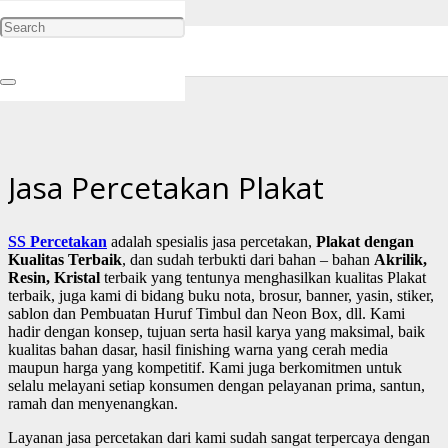
Jasa Percetakan Plakat
sspercetakan.com
Jasa Percetakan Plakat
SS Percetakan
adalah spesialis jasa percetakan,
Plakat
dengan
Kualitas Terbaik
, dan sudah terbukti dari bahan – bahan
Akrilik,
Resin, Kristal
terbaik yang tentunya menghasilkan kualitas Plakat
terbaik, juga kami di bidang buku nota, brosur, banner, yasin, stiker,
sablon dan Pembuatan Huruf Timbul dan Neon Box, dll. Kami
hadir dengan konsep, tujuan serta hasil karya yang maksimal, baik
kualitas bahan dasar, hasil finishing warna yang cerah media
maupun harga yang kompetitif. Kami juga berkomitmen untuk
selalu melayani setiap konsumen dengan pelayanan prima, santun,
ramah dan menyenangkan.
Layanan jasa percetakan dari kami sudah sangat terpercaya dengan