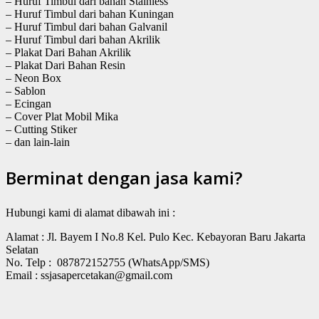
– Huruf Timbul dari bahan Stainless
– Huruf Timbul dari bahan Kuningan
– Huruf Timbul dari bahan Galvanil
– Huruf Timbul dari bahan Akrilik
– Plakat Dari Bahan Akrilik
– Plakat Dari Bahan Resin
– Neon Box
– Sablon
– Ecingan
– Cover Plat Mobil Mika
– Cutting Stiker
– dan lain-lain
Berminat dengan jasa kami?
Hubungi kami di alamat dibawah ini :
Alamat : Jl. Bayem I No.8 Kel. Pulo Kec. Kebayoran Baru Jakarta
Selatan
No. Telp : 087872152755 (WhatsApp/SMS)
Email : ssjasapercetakan@gmail.com