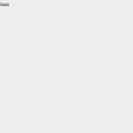
latan