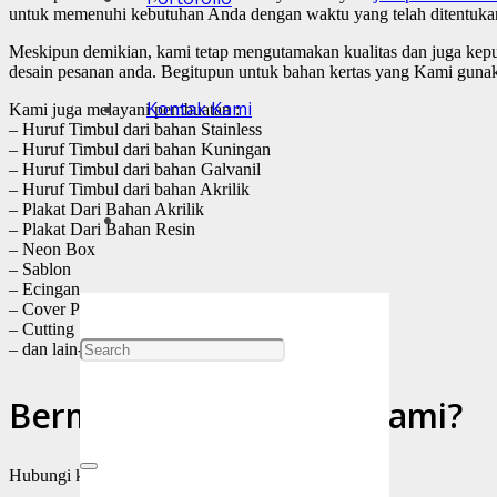
untuk memenuhi kebutuhan Anda dengan waktu yang telah ditentuka
Meskipun demikian, kami tetap mengutamakan kualitas dan juga kep
desain pesanan anda. Begitupun untuk bahan kertas yang Kami guna
Kontak Kami
Kami juga melayani pembuatan :
– Huruf Timbul dari bahan Stainless
– Huruf Timbul dari bahan Kuningan
– Huruf Timbul dari bahan Galvanil
– Huruf Timbul dari bahan Akrilik
– Plakat Dari Bahan Akrilik
– Plakat Dari Bahan Resin
– Neon Box
– Sablon
– Ecingan
– Cover Plat Mobil Mika
– Cutting Stiker
– dan lain-lain
Berminat dengan jasa kami?
Hubungi kami di alamat dibawah ini :