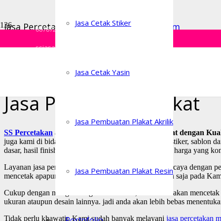
Jasa Cetak Stiker
Jasa Percetakan Plakat
sspercetakan.com
087872152755
ssjasapercetakan@gmail.com
Jasa Cetak Yasin
Jasa Percetakan Plakat
Jasa Pembuatan Plakat Akrilik
SS Percetakan
adalah spesialis jasa percetakan,
Plakat
dengan Kual
juga kami di bidang buku nota, brosur, banner, yasin, stiker, sablon
dasar, hasil finishing warna yang cerah media maupun harga yang k
Layanan jasa percetakan dari kami sudah sangat terpercaya dengan 
Jasa Pembuatan Plakat Resin
mencetak apapun jenis barang untuk promosi serahkan saja pada Kam
Cukup dengan menghubungi kontak kami, kami akan akan mencetak pe
ukuran ataupun desain lainnya. jadi anda akan lebih bebas menentuk
Tidak perlu khawatir, Kami sudah banyak melayani
jasa percetakan 
Portofolio