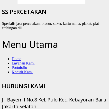
SS PERCETAKAN
Spesialis jasa percetakan, brosur, stiker, kartu nama, plakat, plat
etchingan dll.
Menu Utama
Home
Layanan Kami
Portofolio
Kontak Kami
HUBUNGI KAMI
Jl. Bayem I No.8 Kel. Pulo Kec. Kebayoran Baru
Jakarta Selatan