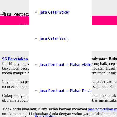
Jasa Cetak Stiker
Jasa Percetakan
sspercetakan.com
087872152755
ssjasapercetakan@gmail.com
Jasa Cetak Yasin
Jasa Percetakan
SS Percetakan
adalah spesialis jasa percetakan, Pembuatan Buku
finishing yang sangat rapi akan menghasilkan produk yang baik, cep
Jasa Pembuatan Plakat Akrilik
buku nota, brosur, banner, yasin, stiker, sablon dan Pembuatan Huruf 
media maupun harga yang kompetitif. Kami juga berkomitmen untuk 
Layanan jasa percetakan dari kami sudah sangat terpercaya dengan 
mencetak apapun jenis barang untuk promosi serahkan saja pada Kam
Jasa Pembuatan Plakat Resin
Cukup dengan menghubungi kontak kami, kami akan akan mencetak pe
ukuran ataupun desain lainnya. jadi anda akan lebih bebas menentuk
Tidak perlu khawatir, Kami sudah banyak melayani
jasa percetakan 
untuk memenuhi kebutuhan Anda dengan waktu yang telah ditentuka
Portofolio