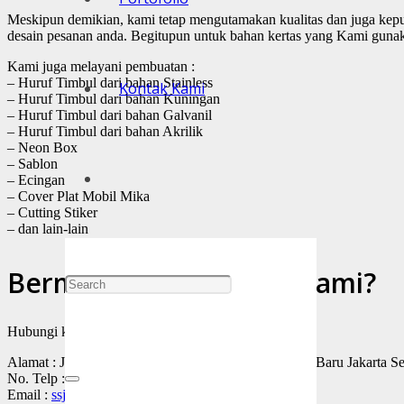
Meskipun demikian, kami tetap mengutamakan kualitas dan juga kep
desain pesanan anda. Begitupun untuk bahan kertas yang Kami guna
Kami juga melayani pembuatan :
– Huruf Timbul dari bahan Stainless
Kontak Kami
– Huruf Timbul dari bahan Kuningan
– Huruf Timbul dari bahan Galvanil
– Huruf Timbul dari bahan Akrilik
– Neon Box
– Sablon
– Ecingan
– Cover Plat Mobil Mika
– Cutting Stiker
– dan lain-lain
Berminat dengan jasa kami?
Hubungi kami di alamat dibawah ini :
Alamat : Jl. Bayem I No.8 Kel. Pulo Kec. Kebayoran Baru Jakarta Se
No. Telp :
087872152755
(WhatsApp/SMS)
Email :
ssjasapercetakan@gmail.com