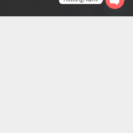
Open
chaty