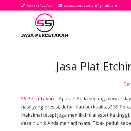
087872152755
ssjasapercetakan@gmail.com
Jasa Plat Etc
Be
SS Percetakan
– Apakah Anda sedang mencari la
hasil yang presisi, detail, dan berkualitas? SS P
maksimal tetapi juga memiliki nilai estetika ti
desain unik Anda menjadi nyata. Tidak peduli seb