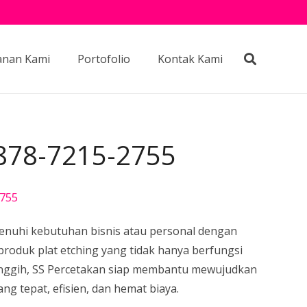
anan Kami
Portofolio
Kontak Kami
0878-7215-2755
2755
nuhi kebutuhan bisnis atau personal dengan
 produk plat etching yang tidak hanya berfungsi
 canggih, SS Percetakan siap membantu mewujudkan
g tepat, efisien, dan hemat biaya.