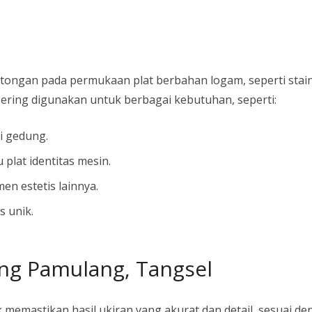
tongan pada permukaan plat berbahan logam, seperti stainl
sering digunakan untuk berbagai kebutuhan, seperti:
di gedung.
u plat identitas mesin.
en estetis lainnya.
s unik.
ing Pamulang, Tangsel
emastikan hasil ukiran yang akurat dan detail, sesuai de