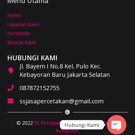
Menu Utama
Home
Layanan Kami
Portofolio
Kontak Kami
HUBUNGI KAMI
Jl. Bayem I No.8 Kel. Pulo Kec.
Kebayoran Baru Jakarta Selatan
087872152755
ssjasapercetakan@gmail.com
© 2022
SS Percetakan
. Developed by
Warung
Hubungi Kami
Komputer
.