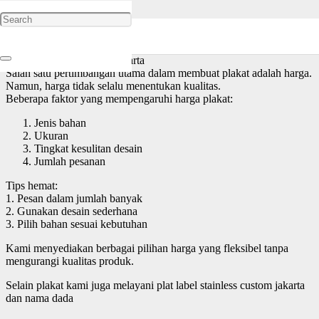
Harga Pembuatan Plakat di Jakarta Terbaru & Tips Hemat
Biaya
Salah satu pertimbangan utama dalam membuat plakat adalah harga.
Namun, harga tidak selalu menentukan kualitas.
Beberapa faktor yang mempengaruhi harga plakat:
Jenis bahan
Ukuran
Tingkat kesulitan desain
Jumlah pesanan
Tips hemat:
1. Pesan dalam jumlah banyak
2. Gunakan desain sederhana
3. Pilih bahan sesuai kebutuhan
Kami menyediakan berbagai pilihan harga yang fleksibel tanpa
mengurangi kualitas produk.
Selain plakat kami juga melayani plat label stainless custom jakarta
dan nama dada