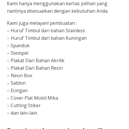
Kami hanya menggunakan kertas pilihan yang
nantinya disesuaikan dengan kebutuhan Anda.
Kami juga melayani pembuatan :
– Huruf Timbul dari bahan Stainless
– Huruf Timbul dari bahan Kuningan
– Spanduk
– Stempel
– Plakat Dari Bahan Akrilik
– Plakat Dari Bahan Resin
– Neon Box
– Sablon
– Ecingan
– Cover Plat Mobil Mika
– Cutting Stiker
– dan lain-lain