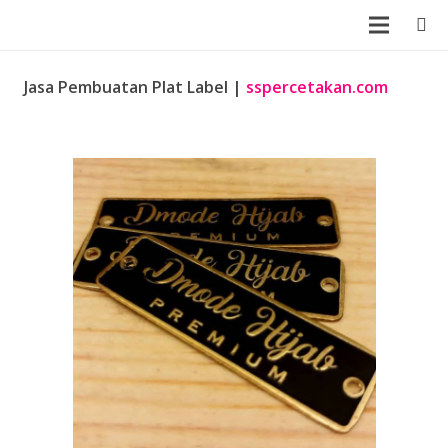
Jasa Pembuatan Plat Label |
sspercetakan.com