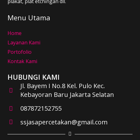
plakat, plat etchingan dll.
Menu Utama
Home
Layanan Kami
Portofolio
Kontak Kami
HUBUNGI KAMI
Jl. Bayem I No.8 Kel. Pulo Kec.
Kebayoran Baru Jakarta Selatan
087872152755
ssjasapercetakan@gmail.com