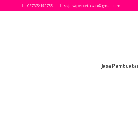
087872152755
ssjasapercetakan@gmail.com
Jasa Pembuatan