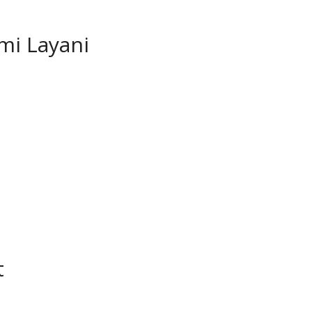
ami Layani
t