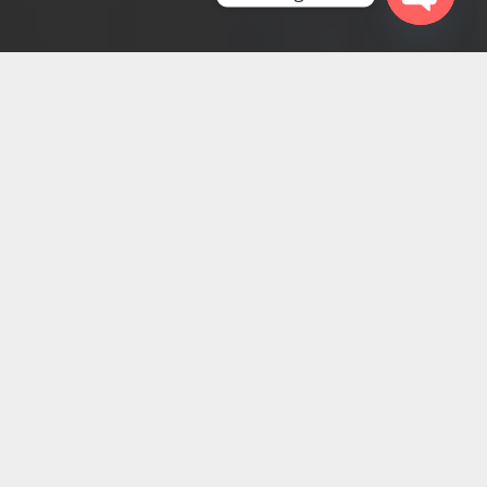
Open
chaty