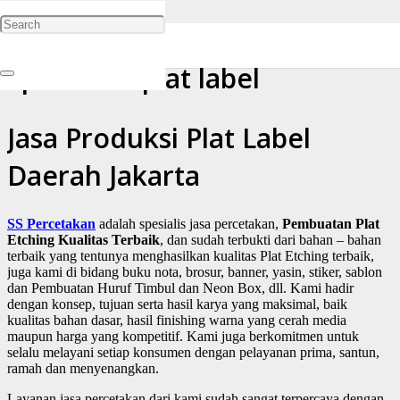
Jasa Produksi Plat Label Daerah Jakarta |
sspercetakan.com
Jasa Produksi Plat Label
Daerah Jakarta
SS Percetakan
adalah spesialis jasa percetakan,
Pembuatan Plat
Etching
Kualitas Terbaik
, dan sudah terbukti dari bahan – bahan
terbaik yang tentunya menghasilkan kualitas Plat Etching terbaik,
juga kami di bidang buku nota, brosur, banner, yasin, stiker, sablon
dan Pembuatan Huruf Timbul dan Neon Box, dll. Kami hadir
dengan konsep, tujuan serta hasil karya yang maksimal, baik
kualitas bahan dasar, hasil finishing warna yang cerah media
maupun harga yang kompetitif. Kami juga berkomitmen untuk
selalu melayani setiap konsumen dengan pelayanan prima, santun,
ramah dan menyenangkan.
Layanan jasa percetakan dari kami sudah sangat terpercaya dengan