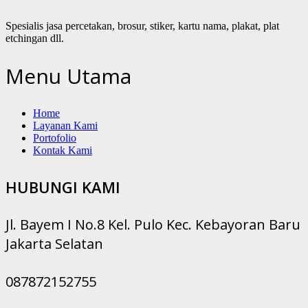
Spesialis jasa percetakan, brosur, stiker, kartu nama, plakat, plat
etchingan dll.
Menu Utama
Home
Layanan Kami
Portofolio
Kontak Kami
HUBUNGI KAMI
Jl. Bayem I No.8 Kel. Pulo Kec. Kebayoran Baru
Jakarta Selatan
087872152755