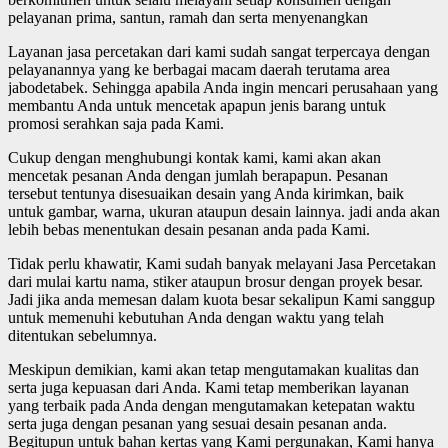
pelayanan prima, santun, ramah dan serta menyenangkan
Layanan jasa percetakan dari kami sudah sangat terpercaya dengan
pelayanannya yang ke berbagai macam daerah terutama area
jabodetabek. Sehingga apabila Anda ingin mencari perusahaan yang
membantu Anda untuk mencetak apapun jenis barang untuk
promosi serahkan saja pada Kami.
Cukup dengan menghubungi kontak kami, kami akan akan
mencetak pesanan Anda dengan jumlah berapapun. Pesanan
tersebut tentunya disesuaikan desain yang Anda kirimkan, baik
untuk gambar, warna, ukuran ataupun desain lainnya. jadi anda akan
lebih bebas menentukan desain pesanan anda pada Kami.
Tidak perlu khawatir, Kami sudah banyak melayani Jasa Percetakan
dari mulai kartu nama, stiker ataupun brosur dengan proyek besar.
Jadi jika anda memesan dalam kuota besar sekalipun Kami sanggup
untuk memenuhi kebutuhan Anda dengan waktu yang telah
ditentukan sebelumnya.
Meskipun demikian, kami akan tetap mengutamakan kualitas dan
serta juga kepuasan dari Anda. Kami tetap memberikan layanan
yang terbaik pada Anda dengan mengutamakan ketepatan waktu
serta juga dengan pesanan yang sesuai desain pesanan anda.
Begitupun untuk bahan kertas yang Kami pergunakan, Kami hanya