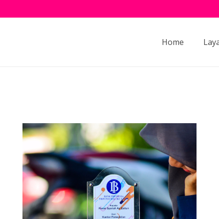
Home
Lay