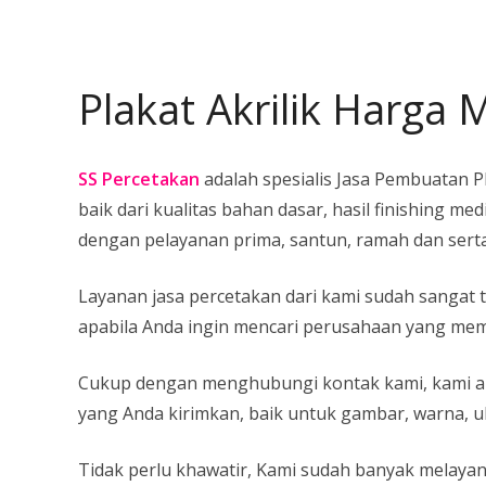
Plakat Akrilik Harga
SS Percetakan
adalah spesialis Jasa Pembuatan Pla
baik dari kualitas bahan dasar, hasil finishing 
dengan pelayanan prima, santun, ramah dan ser
Layanan jasa percetakan dari kami sudah sangat
apabila Anda ingin mencari perusahaan yang me
Cukup dengan menghubungi kontak kami, kami ak
yang Anda kirimkan, baik untuk gambar, warna, u
Tidak perlu khawatir, Kami sudah banyak melayani