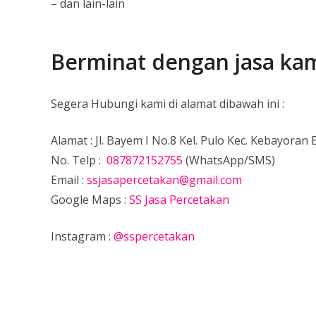
– dan lain-lain
Berminat dengan jasa ka
Segera Hubungi kami di alamat dibawah ini :
Alamat : Jl. Bayem I No.8 Kel. Pulo Kec. Kebayoran
No. Telp :
087872152755
(WhatsApp/SMS)
Email :
ssjasapercetakan@gmail.com
Google Maps :
SS Jasa Percetakan
Instagram :
@sspercetakan