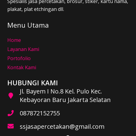
Spesialis jasa percetakan, brosur, stiker, kartu nama,
plakat, plat etchingan dll.
Menu Utama
Home
Layanan Kami
Portofolio
Kontak Kami
HUBUNGI KAMI
Jl. Bayem I No.8 Kel. Pulo Kec.
Kebayoran Baru Jakarta Selatan
087872152755
ssjasapercetakan@gmail.com