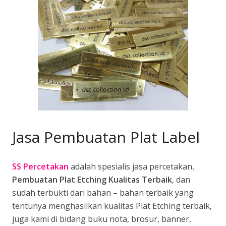
Jasa Pembuatan Plat Label
SS Percetakan
adalah spesialis jasa percetakan,
Pembuatan Plat Etching
Kualitas Terbaik
, dan
sudah terbukti dari bahan – bahan terbaik yang
tentunya menghasilkan kualitas Plat Etching terbaik,
juga kami di bidang buku nota, brosur, banner,