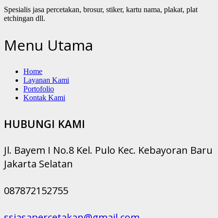
Spesialis jasa percetakan, brosur, stiker, kartu nama, plakat, plat
etchingan dll.
Menu Utama
Home
Layanan Kami
Portofolio
Kontak Kami
HUBUNGI KAMI
Jl. Bayem I No.8 Kel. Pulo Kec. Kebayoran Baru
Jakarta Selatan
087872152755
ssjasapercetakan@gmail.com