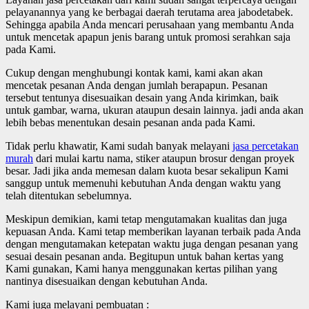
pelayanannya yang ke berbagai daerah terutama area jabodetabek.
Sehingga apabila Anda mencari perusahaan yang membantu Anda
untuk mencetak apapun jenis barang untuk promosi serahkan saja
pada Kami.
Cukup dengan menghubungi kontak kami, kami akan akan
mencetak pesanan Anda dengan jumlah berapapun. Pesanan
tersebut tentunya disesuaikan desain yang Anda kirimkan, baik
untuk gambar, warna, ukuran ataupun desain lainnya. jadi anda akan
lebih bebas menentukan desain pesanan anda pada Kami.
Tidak perlu khawatir, Kami sudah banyak melayani
jasa percetakan
murah
dari mulai kartu nama, stiker ataupun brosur dengan proyek
besar. Jadi jika anda memesan dalam kuota besar sekalipun Kami
sanggup untuk memenuhi kebutuhan Anda dengan waktu yang
telah ditentukan sebelumnya.
Meskipun demikian, kami tetap mengutamakan kualitas dan juga
kepuasan Anda. Kami tetap memberikan layanan terbaik pada Anda
dengan mengutamakan ketepatan waktu juga dengan pesanan yang
sesuai desain pesanan anda. Begitupun untuk bahan kertas yang
Kami gunakan, Kami hanya menggunakan kertas pilihan yang
nantinya disesuaikan dengan kebutuhan Anda.
Kami juga melayani pembuatan :