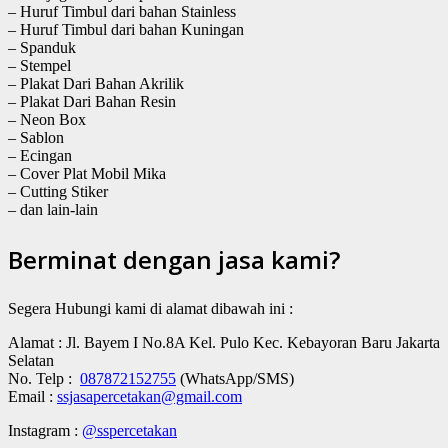
– Huruf Timbul dari bahan Stainless
– Huruf Timbul dari bahan Kuningan
– Spanduk
– Stempel
– Plakat Dari Bahan Akrilik
– Plakat Dari Bahan Resin
– Neon Box
– Sablon
– Ecingan
– Cover Plat Mobil Mika
– Cutting Stiker
– dan lain-lain
Berminat dengan jasa kami?
Segera Hubungi kami di alamat dibawah ini :
Alamat : Jl. Bayem I No.8A Kel. Pulo Kec. Kebayoran Baru Jakarta
Selatan
No. Telp :
087872152755
(WhatsApp/SMS)
Email :
ssjasapercetakan@gmail.com
Instagram :
@sspercetakan