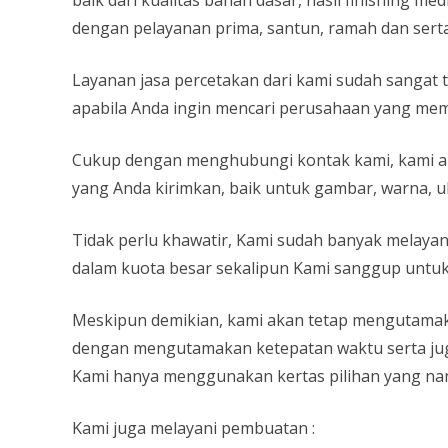
baik dari kualitas bahan dasar, hasil finishing 
dengan pelayanan prima, santun, ramah dan ser
Layanan jasa percetakan dari kami sudah sangat
apabila Anda ingin mencari perusahaan yang me
Cukup dengan menghubungi kontak kami, kami ak
yang Anda kirimkan, baik untuk gambar, warna, u
Tidak perlu khawatir, Kami sudah banyak melayani
dalam kuota besar sekalipun Kami sanggup untu
Meskipun demikian, kami akan tetap mengutamaka
dengan mengutamakan ketepatan waktu serta jug
Kami hanya menggunakan kertas pilihan yang na
Kami juga melayani pembuatan :