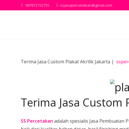
087872152755
ssjasapercetakan@gmail.com
Terima Jasa Custom Plakat Akrilik Jakarta |
ssper
Terima Jasa Custom Pl
SS Percetakan
adalah spesialis Jasa Pembuatan Pla