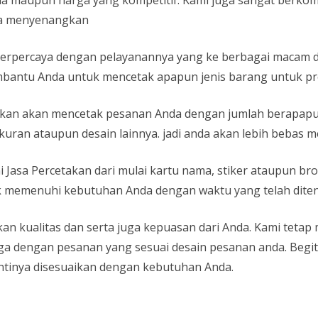
media maupun harga yang kompetitif. Kami juga sangat berk
ta menyenangkan
 terpercaya dengan pelayanannya yang ke berbagai macam 
mbantu Anda untuk mencetak apapun jenis barang untuk pr
an akan mencetak pesanan Anda dengan jumlah berapapun.
kuran ataupun desain lainnya. jadi anda akan lebih bebas
 Jasa Percetakan dari mulai kartu nama, stiker ataupun br
k memenuhi kebutuhan Anda dengan waktu yang telah dite
n kualitas dan serta juga kepuasan dari Anda. Kami tetap
a dengan pesanan yang sesuai desain pesanan anda. Begi
ntinya disesuaikan dengan kebutuhan Anda.